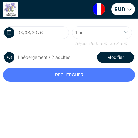
EUR
Séjour du
6 août
au
7 août
1 hébergement / 2 adultes
Modifier