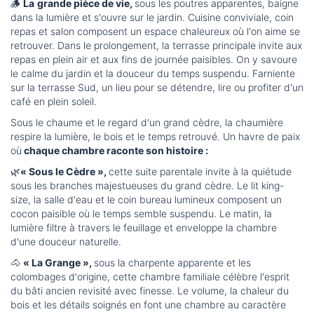
🪵
La
grande pièce de vie,
sous les poutres apparentes, baigne
dans la lumière et s'ouvre sur le jardin. Cuisine conviviale, coin
repas et salon composent un espace chaleureux où l'on aime se
retrouver. Dans le prolongement, la terrasse principale invite aux
repas en plein air et aux fins de journée paisibles. On y savoure
le calme du jardin et la douceur du temps suspendu. Farniente
sur la terrasse Sud, un lieu pour se détendre, lire ou profiter d'un
café en plein soleil.
Sous le chaume et le regard d'un grand cèdre, la chaumière
respire la lumière, le bois et le temps retrouvé. Un havre de paix
où
chaque chambre raconte son histoire :
🌿
« Sous le Cèdre »,
cette suite parentale invite à la quiétude
sous les branches majestueuses du grand cèdre. Le lit king-
size, la salle d'eau et le coin bureau lumineux composent un
cocon paisible où le temps semble suspendu. Le matin, la
lumière filtre à travers le feuillage et enveloppe la chambre
d'une douceur naturelle.
🐴
« La Grange »,
sous la charpente apparente et les
colombages d'origine, cette chambre familiale célèbre l'esprit
du bâti ancien revisité avec finesse. Le volume, la chaleur du
bois et les détails soignés en font une chambre au caractère