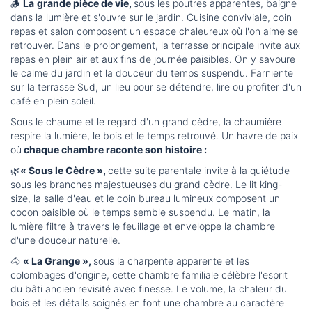
🪵
La
grande pièce de vie,
sous les poutres apparentes, baigne
dans la lumière et s'ouvre sur le jardin. Cuisine conviviale, coin
repas et salon composent un espace chaleureux où l'on aime se
retrouver. Dans le prolongement, la terrasse principale invite aux
repas en plein air et aux fins de journée paisibles. On y savoure
le calme du jardin et la douceur du temps suspendu. Farniente
sur la terrasse Sud, un lieu pour se détendre, lire ou profiter d'un
café en plein soleil.
Sous le chaume et le regard d'un grand cèdre, la chaumière
respire la lumière, le bois et le temps retrouvé. Un havre de paix
où
chaque chambre raconte son histoire :
🌿
« Sous le Cèdre »,
cette suite parentale invite à la quiétude
sous les branches majestueuses du grand cèdre. Le lit king-
size, la salle d'eau et le coin bureau lumineux composent un
cocon paisible où le temps semble suspendu. Le matin, la
lumière filtre à travers le feuillage et enveloppe la chambre
d'une douceur naturelle.
🐴
« La Grange »,
sous la charpente apparente et les
colombages d'origine, cette chambre familiale célèbre l'esprit
du bâti ancien revisité avec finesse. Le volume, la chaleur du
bois et les détails soignés en font une chambre au caractère