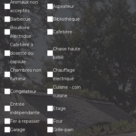
Animaux non
Aspirateur
acceptés
Barbecue
Bibliothèque
Bouilloire
Cafetière
électrique
Cafetière à
Chaise haute
dosette ou
bébé
capsule
Chambres non
Chauffage
fumeur
électrique
Cuisine - coin
Congélateur
cuisine
Entrée
Etage
indépendante
Fer à repasser
Four
Garage
Grille-pain