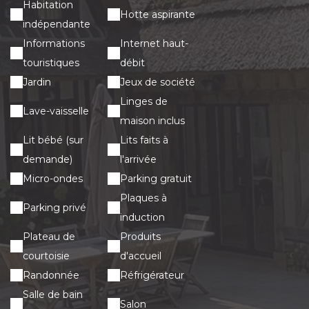
Habitation
Hotte aspirante
indépendante
Informations
Internet haut-
touristiques
débit
Jardin
Jeux de société
Linges de
Lave-vaisselle
maison inclus
Lit bébé (sur
Lits faits à
demande)
l'arrivée
Micro-ondes
Parking gratuit
Plaques à
Parking privé
induction
Plateau de
Produits
courtoisie
d'accueil
Randonnée
Réfrigérateur
Salle de bain
Salon