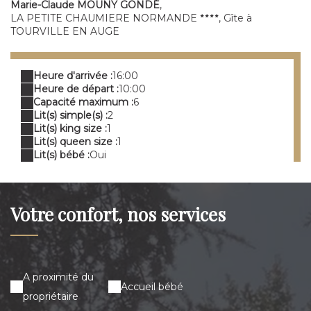
Marie-Claude MOUNY GONDÉ
,
LA PETITE CHAUMIERE NORMANDE
, Gîte à
TOURVILLE EN AUGE
Heure d'arrivée :
16:00
Heure de départ :
10:00
Capacité maximum :
6
Lit(s) simple(s) :
2
Lit(s) king size :
1
Lit(s) queen size :
1
Lit(s) bébé :
Oui
Votre confort, nos services
A proximité du
Accueil bébé
propriétaire