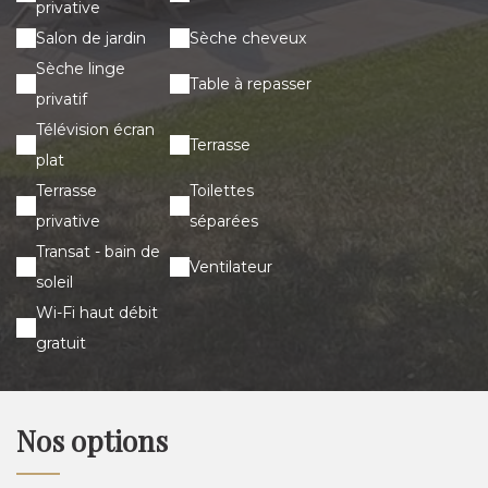
privative
Salon de jardin
Sèche cheveux
Sèche linge
Table à repasser
privatif
Télévision écran
Terrasse
plat
Terrasse
Toilettes
privative
séparées
Transat - bain de
Ventilateur
soleil
Wi-Fi haut débit
gratuit
Nos options