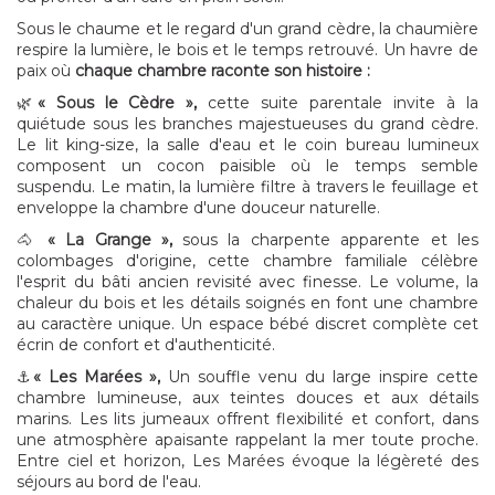
Sous le chaume et le regard d'un grand cèdre, la chaumière
respire la lumière, le bois et le temps retrouvé. Un havre de
paix où
chaque chambre raconte son histoire :
🌿
« Sous le Cèdre »,
cette suite parentale invite à la
quiétude sous les branches majestueuses du grand cèdre.
Le lit king-size, la salle d'eau et le coin bureau lumineux
composent un cocon paisible où le temps semble
suspendu. Le matin, la lumière filtre à travers le feuillage et
enveloppe la chambre d'une douceur naturelle.
🐴
« La Grange »,
sous la charpente apparente et les
colombages d'origine, cette chambre familiale célèbre
l'esprit du bâti ancien revisité avec finesse. Le volume, la
chaleur du bois et les détails soignés en font une chambre
au caractère unique. Un espace bébé discret complète cet
écrin de confort et d'authenticité.
⚓️
« Les Marées »,
Un souffle venu du large inspire cette
chambre lumineuse, aux teintes douces et aux détails
marins. Les lits jumeaux offrent flexibilité et confort, dans
une atmosphère apaisante rappelant la mer toute proche.
Entre ciel et horizon, Les Marées évoque la légèreté des
séjours au bord de l'eau.