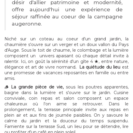
désir d'allier patrimoine et modernité,
offre aujourd'hui une expérience de
séjour raffinée au coeur de la campagne
augeronne.
Niché sur un coteau au coeur d'un grand jardin, la
chaumière s'ouvre sur un verger et un doux vallon du Pays
d'Auge. Sous le toit de chaume, le colombage et la lumière
composent un univers apaisant où chaque détail invite à
ralentir. Ici, on goût la sérénité d'un gîte 4
★
, entre nature,
élégance et art de vivre normand
.
La quiétude du lieu
est
une promesse de vacances reposantes en famille ou entre
amis.
🪵
La
grande pièce de vie,
sous les poutres apparentes,
baigne dans la lumière et s'ouvre sur le jardin. Cuisine
conviviale, coin repas et salon composent un espace
chaleureux où l'on aime se retrouver. Dans le
prolongement, la terrasse principale invite aux repas en
plein air et aux fins de journée paisibles. On y savoure le
calme du jardin et la douceur du temps suspendu.
Farniente sur la terrasse Sud, un lieu pour se détendre, lire
ou profiter d'un café en plein soleil.